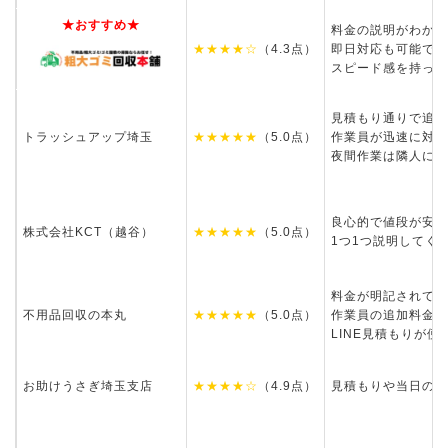
★おすすめ★
料金の説明がわかり
★★★★☆
（4.3点）
即日対応も可能で助
スピード感を持って
見積もり通りで追加
トラッシュアップ埼玉
★★★★★
（5.0点）
作業員が迅速に対応
夜間作業は隣人に気
良心的で値段が安い
株式会社KCT（越谷）
★★★★★
（5.0点）
1つ1つ説明してく
料金が明記されてお
不用品回収の本丸
★★★★★
（5.0点）
作業員の追加料金が
LINE見積もりが便
お助けうさぎ埼玉支店
★★★★☆
（4.9点）
見積もりや当日の回