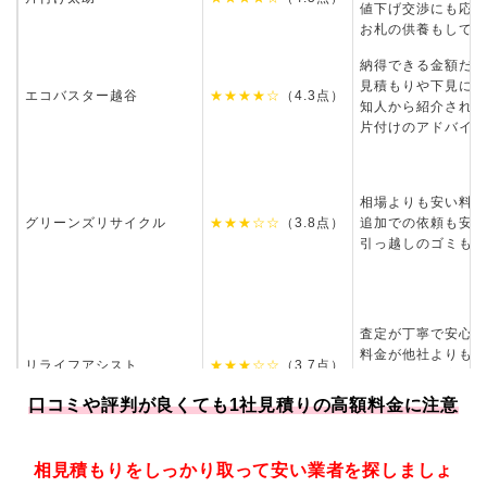
値下げ交渉にも応じ
お札の供養もしても
納得できる金額だっ
見積もりや下見に来
エコバスター越谷
★★★★☆
（4.3点）
知人から紹介された
片付けのアドバイス
相場よりも安い料金
グリーンズリサイクル
★★★☆☆
（3.8点）
追加での依頼も安く
引っ越しのゴミも良
査定が丁寧で安心で
料金が他社よりも安
リライフアシスト
★★★☆☆
（3.7点）
回収作業が効率的だ
電話対応が丁寧で説
口コミや評判が良くても1社見積りの高額料金に注意
10日前までに予約
エコレンジャー
相見積もりをしっかり取って安い業者を探しましょ
★★★☆☆
（3.5点）
挨拶から質問の受け