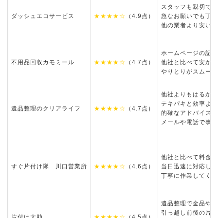
スタッフも親切で丁
ダッシュエコサービス
★★★★☆
（4.9点）
急なお願いでも丁寧
他の業者より安い
ホームページの記載
不用品回収カモミール
★★★★☆
（4.7点）
他社と比べて安かっ
やりとりがスムーズ
他社よりもはるかに
テキパキと効率よく
遺品整理のクリアライフ
★★★★☆
（4.7点）
的確なアドバイスが
メールや電話で事前
他社と比べて料金が
すぐ片付け隊 川口営業所
★★★★☆
（4.6点）
当日迅速に対応して
丁寧に作業してくれ
遺品整理で金品や必
引っ越し前後の片付
片付け太助
★★★★☆
（4.5点）