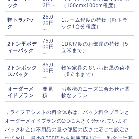
0円～
ック
（100cm×100cm程度）
25,0
軽トラパッ
1ルーム程度の荷物（軽トラ
00円
ク
ック1台分程度）
～
75,0
2トン平ボデ
1DK程度のお部屋の荷物（5
00円
ィーパック
立米まで）
～
85,0
2トンボック
物や家具の多いお部屋の荷物
00円
スパック
（8立米まで）
～
オーダーメ
要見
お客様のニーズに合わせた柔
イドプラン
積
軟なプラン
リライフアシストの料金体系は、パック料金プランと
オーダーメイドプランの2つに大きく分かれています。
パック料金は不用品の量や部屋の広さに応じて設定さ
れており、最小8,000円から利用可能です。料金には基