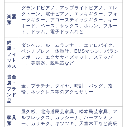
グランドピアノ、アップライトピアノ、エレ
クトーン、電子ピアノ、エレキギター、フォ
楽器
ークギター、アコースティックギター、キー
類
ボード、ベース、サックス、ホルン、フルー
ト、ドラム、電子ドラムなど
健
ダンベル、ルームランナー、エアロバイク、
康・
ベンチプレス、体重計、EMSマシン、バラン
フィ
スボール、エクササイズマット、ステッパ
ット
ー、美顔器、脱毛器など
ネス
貴金
属・
金、プラチナ、ダイヤ、時計、バッグ、指
ブラ
輪、ネックレス等のアクセサリー
ンド
品
屋久杉、北海道民芸家具、松本民芸家具、ア
家具
ルフレックス、カッシーナ、ハーマンミラ
類
ー、カリモク、キツツキ、天童木工など高級