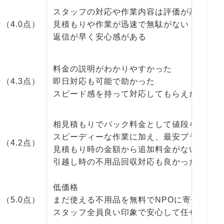
スタッフの対応や作業内容は評価が高い
☆
（4.0点）
見積もりや作業が迅速で無駄がない
返信が早く安心感がある
料金の説明がわかりやすかった
☆
（4.3点）
即日対応も可能で助かった
スピード感を持って対応してもらえた
相見積もりでパック料金として値段を下げて
スピーディーな作業に加え、最安プランの提
☆
（4.2点）
見積もり時の金額から追加料金がないので安
引越し時の不用品回収対応も良かった
低価格
★
（5.0点）
まだ使える不用品を無料でNPOに寄付して
スタッフ全員良い印象で安心して任せられた