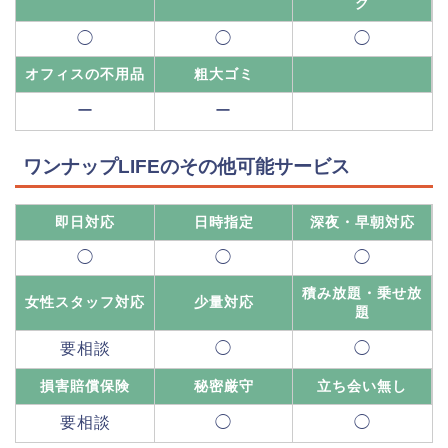
グ
◯
◯
◯
オフィスの不用品
粗大ゴミ
ー
ー
ワンナップLIFEのその他可能サービス
即日対応
日時指定
深夜・早朝対応
◯
◯
◯
積み放題・乗せ放
女性スタッフ対応
少量対応
題
要相談
◯
◯
損害賠償保険
秘密厳守
立ち会い無し
要相談
◯
◯