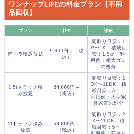
ワンナップLIFEの料金プラン【不用
品回収】
プラン
料金
詳細
間取り目安：1
R〜1K 積載目
9,800円～（税
軽トラ積み放題
安：1.5㎥ 利
込）
用例：粗大ゴミ
の処分
間取り目安：1
DK〜1LDK 積
1.5tトラック積
34,800円～
載目安：3㎥
み放題
（税込）
利用例：大型家
具家電の処分
間取り目安：2
K〜2LDK 積
2tトラック積み
54,800円～
載目安：5㎥
放題
（税込）
利用例：部屋丸