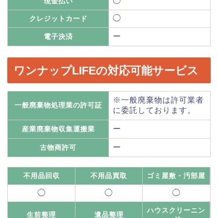
◯
現金払い
◯
クレジットカード
ー
電子決済
ワンナップLIFEの対応可能サービス
※一般廃棄物は許可業者
一般廃棄物処理業の許可証
に委託しております。
ー
産業廃棄物収集運搬業
ー
古物商許可
不用品回収
不用品買取
ゴミ屋敷・汚部屋
◯
◯
◯
ハウスクリーニン
生前整理
遺品整理