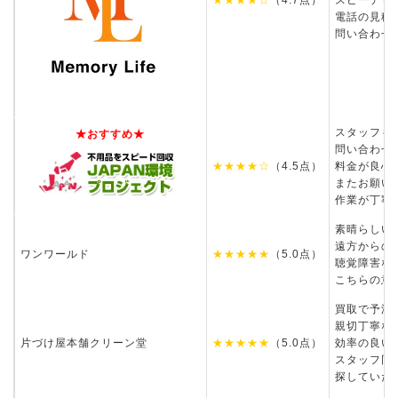
電話の見積
問い合わせ
スタッフも
★おすすめ★
問い合わせ
★★★★☆
（4.5点）
料金が良心
またお願い
作業が丁寧
素晴らしい
遠方からの
ワンワールド
★★★★★
（5.0点）
聴覚障害な
こちらの意
買取で予測
親切丁寧な
片づけ屋本舗クリーン堂
★★★★★
（5.0点）
効率の良い
スタッフ同
探していた