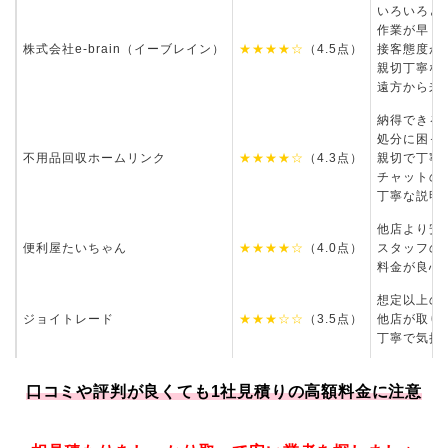
いろいろと
作業が早く
株式会社e-brain（イーブレイン）
★★★★☆
（4.5点）
接客態度が
親切丁寧な
遠方から来
納得できる
処分に困っ
不用品回収ホームリンク
★★★★☆
（4.3点）
親切で丁寧
チャットの
丁寧な説明
他店より安
便利屋たいちゃん
★★★★☆
（4.0点）
スタッフの
料金が良心
想定以上の
ジョイトレード
★★★☆☆
（3.5点）
他店が取り
丁寧で気持
テキパキと
ガーラ便利屋
口コミや評判が良くても1社見積りの高額料金に注意
★★★★☆
（3.3点）
手際よく組
親身に相談
あいされる便利屋さん
★☆☆☆☆
（1.0点）
なし