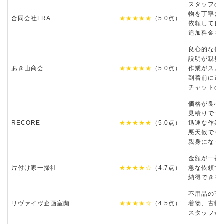
スタッフの
物を丁寧に
合同会社LRA
★★★★★
（5.0点）
依頼して良
追加料金も
良心的な価
説明が親切
あき山商会
★★★★★
（5.0点）
作業がスム
到着前に連
チャットの
価格が良心
見積りで一
RECORE
★★★★★
（5.0点）
迅速な作業
悪天候でも
親身になっ
金額が一番
片付け家一掃社
★★★★☆
（4.7点）
急な依頼で
納得できる
不用品の高
リヴァイヴ企画室蘭
★★★★☆
（4.5点）
着物、古物
スタッフが