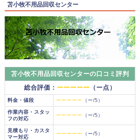
苫小牧不用品回収センター
苫小牧不用品回収センターの口コミ評判
総合評価：
ーーーーー
（ー点）
料金・値段
ーーーーー
（ー/5）
作業内容・スタッ
ーーーーー
（ー/5）
フの対応
見積もり・カスタ
ーーーーー
（ー/5）
マー対応