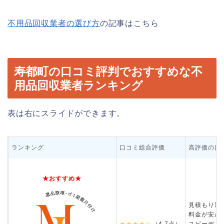
不用品回収業者の選び方
の記事はこちら
寿都町の口コミ評判でおすすめな不
用品回収業者ランキング
表は右にスライドができます。
ランキング
口コミ総合評価
高評価の口
★おすすめ★
見積もり通
料金が安か
★★★★☆
（4.7点）
スピーディ