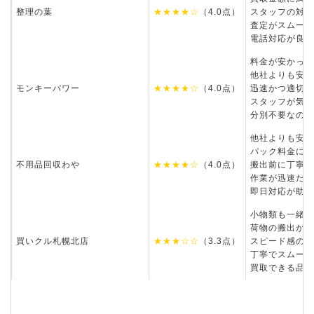
整理の葉
★★★★☆
（4.0点）
スタッフの対応
査定がスムーズ
電話対応が良か
料金が安かった
他社よりも安く
モンキーパワー
★★★★☆
（4.0点）
迅速かつ適切に
スタッフが気さ
分別不要なのが
他社よりも安く
パック料金に出
不用品回収わや
★★★★☆
（4.0点）
搬出前に丁寧な
作業が迅速だっ
即日対応が助か
小物類も一緒に
荷物の搬出がテ
買いクル札幌北店
★★★☆☆
（3.3点）
スピード感のあ
丁寧でスムーズ
買取できる品目