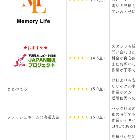
電話の見積もり
問い合わせに即
スタッフも親切
★おすすめ★
問い合わせから
★★★★☆
（4.5点）
料金が良心的
またお願いした
作業が丁寧で素
他社よりも安く
リサイクル事業
ととのえる
★★★★★
（5.0点）
作業がスムーズ
近隣住民への配
パック料金のみ
夜の時間でも対
フレッシュホーム北海道支店
★★★★★
（5.0点）
作業がテキパキ
LINEである
見積りが想定よ