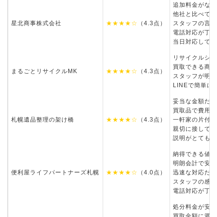
追加料金がなか
他社と比べて安
星北商事株式会社
★★★★☆
（4.3点）
スタッフの言葉
電話対応が丁寧
当日対応してく
リサイクルショ
買取できる商品
まるごとリサイクルMK
★★★★☆
（4.3点）
スタッフが明る
LINEで簡単
妥当な金額だと
買取品で費用が
札幌遺品整理の架け橋
★★★★☆
（4.3点）
一軒家の片付け
親切に接してく
説明がとても丁
納得できる値段
明朗会計で安心
便利屋ライフパートナーズ札幌
★★★★☆
（4.0点）
迅速な対応だっ
スタッフの感じ
電話対応が丁寧
処分料金が安か
買取金額に満足