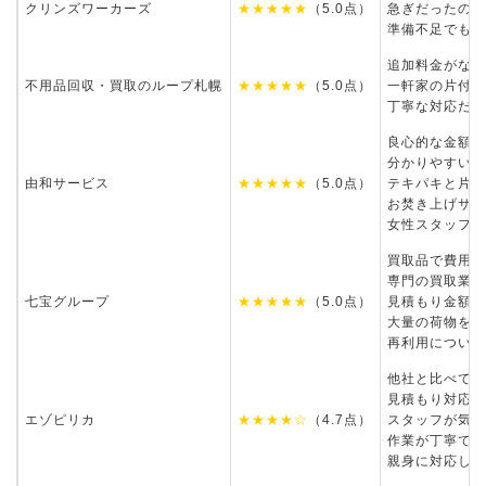
クリンズワーカーズ
★★★★★
（5.0点）
急ぎだったので
準備不足でも対
追加料金がなか
不用品回収・買取のループ札幌
★★★★★
（5.0点）
一軒家の片付け
丁寧な対応だっ
良心的な金額で
分かりやすい説
由和サービス
★★★★★
（5.0点）
テキパキと片付
お焚き上げサー
女性スタッフが
買取品で費用が
専門の買取業者
七宝グループ
★★★★★
（5.0点）
見積もり金額が
大量の荷物を片
再利用について
他社と比べて低
見積もり対応が
エゾピリカ
★★★★☆
（4.7点）
スタッフが気さ
作業が丁寧で素
親身に対応して