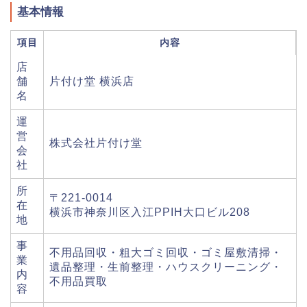
基本情報
項目
内容
店
舗
片付け堂 横浜店
名
運
営
株式会社片付け堂
会
社
所
〒221-0014
在
横浜市神奈川区入江PPIH大口ビル208
地
事
不用品回収・粗大ゴミ回収・ゴミ屋敷清掃・
業
遺品整理・生前整理・ハウスクリーニング・
内
不用品買取
容