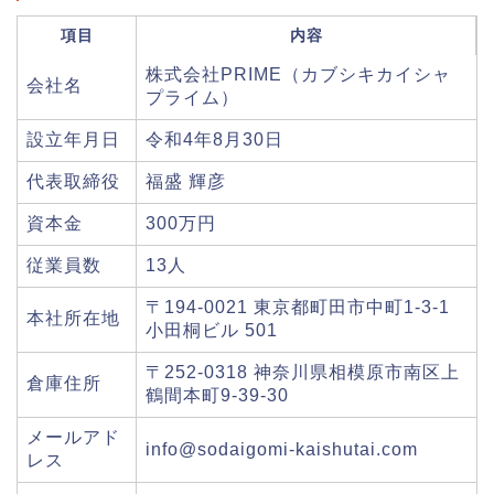
項目
内容
株式会社PRIME（カブシキカイシャ
会社名
プライム）
設立年月日
令和4年8月30日
代表取締役
福盛 輝彦
資本金
300万円
従業員数
13人
〒194-0021 東京都町田市中町1-3-1
本社所在地
小田桐ビル 501
〒252-0318 神奈川県相模原市南区上
倉庫住所
鶴間本町9-39-30
メールアド
info@sodaigomi-kaishutai.com
レス