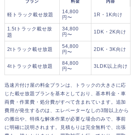
プラン
料金
内容
14,800
軽トラック載せ放題
1R・1K向け
円〜
1.5tトラック載せ放
34,800
1DK・2K向け
円〜
題
54,800
2tトラック載せ放題
2DK・3K向け
円〜
84,800
4tトラック載せ放題
3LDK以上向け
円〜
迅速片付け屋の料金プランは、トラックの大きさに応
じた載せ放題プランを基本としており、基本料金・車
両費・作業費・処分費がすべて含まれています。追加
費用が発生するのは、エレベーターなしの3階以上から
の搬出や、特殊な解体作業が必要な場合のみで、事前
に明確に説明されます。見積もりは完全無料で、出張