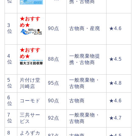
位
携・古物商
★おすす
め★
3
90点
古物商・産廃
★4.6
位
★おすす
4
一般廃棄物提
め★
88点
★4.5
位
携・古物商
5
片付け堂
一般廃棄物・
95点
★4.8
位
川崎店
古物商
6
コーモド
90点
古物商
★4.6
位
7
三共サー
一般廃棄物・
92点
★4.7
位
ビス
古物商
8
よろずカ
87点
古物商
★4.5