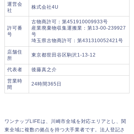
運営会
株式会社4U
社
古物商許可：第451910009933号
許可番
産業廃棄物収集運搬業：第13-00-239927
号
号
埼玉県古物商許可：第431310052421号
店舗住
東京都世田谷区駒沢1-13-12
所
代表者
後藤真之介
営業時
24時間365日
間
ワンナップLIFEは、川崎市全域を対応エリアとし、関
東全域に複数の拠点を持つ大手業者です。法人登記さ