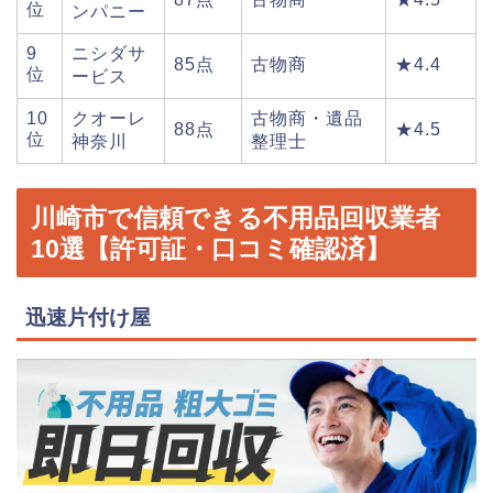
位
ンパニー
9
ニシダサ
85点
古物商
★4.4
位
ービス
10
クオーレ
古物商・遺品
88点
★4.5
位
神奈川
整理士
川崎市で信頼できる不用品回収業者
10選【許可証・口コミ確認済】
迅速片付け屋