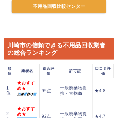
不用品回収比較センター
川崎市の信頼できる不用品回収業者
の総合ランキング
順
総合評
口コミ評
業者名
許可証
位
価
価
★おすす
一般廃棄物提
1
め★
95点
★4.8
位
携・古物商
★おすす
2
一般廃棄物提
め★
92点
★4.7