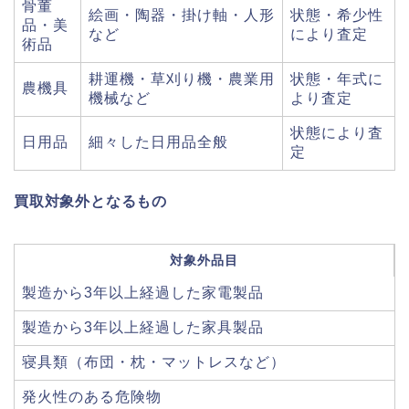
骨董
絵画・陶器・掛け軸・人形
状態・希少性
品・美
など
により査定
術品
耕運機・草刈り機・農業用
状態・年式に
農機具
機械など
より査定
状態により査
日用品
細々した日用品全般
定
買取対象外となるもの
対象外品目
製造から3年以上経過した家電製品
製造から3年以上経過した家具製品
寝具類（布団・枕・マットレスなど）
発火性のある危険物