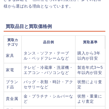
様から選ばれる理由となっています。
買取品目と買取価格例
買取カ
品目例
買取基準
テゴリ
タンス・ソファ・テーブ
購入から3年
家具
ル・ベッドフレームなど
以内が目安
テレビ・冷蔵庫・洗濯機・
製造年式3〜5
家電
エアコン・パソコンなど
年以内が目安
ブラン
バッグ・衣類・時計・アク
状態により査
ド品
セサリーなど
定
金・プラチナ・シルバーな
状態・重量に
貴金属
ど
より査定