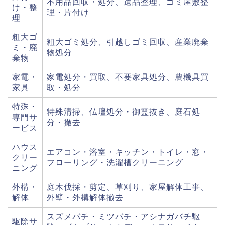
不用品回収・処分、遺品整理、ゴミ屋敷整
け・整
理・片付け
理
粗大ゴ
粗大ゴミ処分、引越しゴミ回収、産業廃棄
ミ・廃
物処分
棄物
家電・
家電処分・買取、不要家具処分、農機具買
家具
取・処分
特殊・
特殊清掃、仏壇処分・御霊抜き、庭石処
専門サ
分・撤去
ービス
ハウス
エアコン・浴室・キッチン・トイレ・窓・
クリー
フローリング・洗濯槽クリーニング
ニング
外構・
庭木伐採・剪定、草刈り、家屋解体工事、
解体
外壁・外構解体撤去
スズメバチ・ミツバチ・アシナガバチ駆
駆除サ