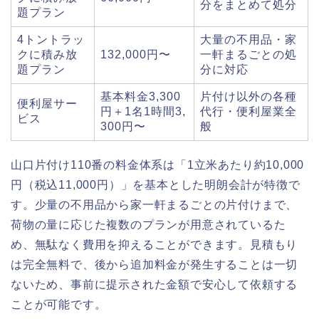
分をまとめて処分
題プラン
4トントラッ
大量の不用品・家
クに積み放
132,000円〜
一軒まるごとの処
題プラン
分に対応
基本料金3,300
片付け以外の各種
便利屋サー
円＋1名1時間3,
代行・便利屋業全
ビス
300円〜
般
山口片付け110番の料金体系は「1立米あたり約10,000
円（税込11,000円）」を基本とした明朗会計が特徴で
す。少量の不用品から家一軒まるごとの片付けまで、
荷物の量に応じた複数のプランが用意されているた
め、無駄なく費用を抑えることができます。見積もり
は完全無料で、後から追加料金が発生することは一切
ないため、事前に提示された金額で安心して依頼する
ことが可能です。