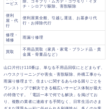
除、ゴキブリ・ムカデ・コウモリ・イタ
ービス
チ・シロアリ駆除、害獣駆除
便利
便利屋業全般、引越し運送、お墓参り代
屋・代
行・お掃除代行
行
修理・
雨漏り修理
補修
不用品買取（家具・家電・ブランド品・貴
買取
金属・骨董品など）
山口片付け110番は、単なる不用品回収にとどまらず、
ハウスクリーニングや害虫・害獣駆除、外構工事から
雨漏り修理まで、住まいに関するあらゆる困りごとを
ワンストップで解決できる幅広いサービス体制が最大
の特徴です。「電話一本で何でも解決」を掲げてお
り、複数の業者に連絡する手間なく、日常生活のさま
ざまな課題を一社に任せられる利便性が、多くのお客