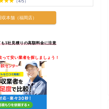
★★★
（4/5）
回収本舗（福岡店）
ても1社見積りの高額料金に注意
取って安い業者を探しましょう！