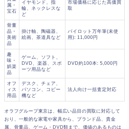
イヤモンド、指
市場価格に応じた高価買
属・
輪、ネックレスな
取
宝石
ど
骨董
品・
掛け軸、陶磁器、
パイロット万年筆(未使
美術
絵画、茶道具など
用): 11,000円
品
趣
ゲーム、ソフト、
味・
DVD、楽器、スポ
DVD約100本: 5,000円
娯楽
ーツ用品など
品
オフ
デスク、チェア、
ィス
パソコン、コピー
法人向け一括査定対応
用品
機など
オラフグループ東京は、幅広い品目の買取に対応して
おり、一般的な家電や家具から、ブランド品、貴金
属、骨董品、ゲーム・DVD類まで、価値のあるものは