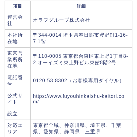
項目
詳細
運営会
オラフグループ株式会社
社
本社所
〒344-0014 埼玉県春日部市豊野町1-16-
在地
7 1階
東京営
〒110-0005 東京都台東区東上野1丁目8-
業所所
2 オーイズミ東上野ビル東館8階2号
在地
電話番
0120-53-8302（お客様専用ダイヤル）
号
公式サ
https://www.fuyouhinkaishu-kaitori.co
m/
イト
設立
―
対応エ
東京都全域、神奈川県、埼玉県、千葉
リア
県、愛知県、静岡県、三重県