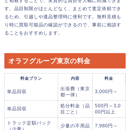
と相殺することで、実質的な負担を大幅に削減できま
す。品目制限がほとんどなく、まとめて査定依頼でき
るため、引越しや遺品整理時に便利です。無料見積も
り時に買取可能品の確認ができるので、事前に相談す
ることをおすすめします。
オラフグループ東京の料金
料金プラン
内容
料金
出張費（東京
単品回収
3,000円～
都一律）
処分料金（品
500円～3,0
単品回収
目ごと）
00円以上
トラック定額パック
少量の不用品
7,980円～
（少量）