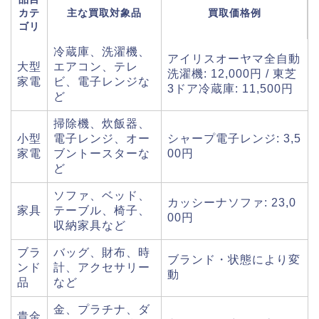
カテ
主な買取対象品
買取価格例
ゴリ
冷蔵庫、洗濯機、
アイリスオーヤマ全自動
大型
エアコン、テレ
洗濯機: 12,000円 / 東芝
家電
ビ、電子レンジな
3ドア冷蔵庫: 11,500円
ど
掃除機、炊飯器、
小型
電子レンジ、オー
シャープ電子レンジ: 3,5
家電
ブントースターな
00円
ど
ソファ、ベッド、
カッシーナソファ: 23,0
家具
テーブル、椅子、
00円
収納家具など
ブラ
バッグ、財布、時
ブランド・状態により変
ンド
計、アクセサリー
動
品
など
金、プラチナ、ダ
貴金