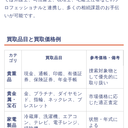
ロフェッショナルと連携し、多くの相続課題のお手伝
いが可能です。
買取品目と買取価格例
カテ
買取品目
参考価格・備考
ゴリ
捜索対象物と
貴重
現金、通帳、印鑑、有価証
して優先的に
品
券、保険証券、年金手帳
取り扱い
貴金
金、プラチナ、ダイヤモン
市場価格に応
属・
ド、指輪、ネックレス、ブ
じた適正査定
宝石
レスレット
冷蔵庫、洗濯機、エアコ
家電
状態・年式に
ン、テレビ、電子レンジ、
製品
よる