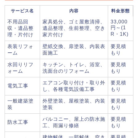
サービス名
内容
料金形態
不用品回
家具処分、ゴミ屋敷清掃、
33,000
円～(1
収・遺品整
遺品整理、生前整理、空き
R・1K)
理・片付け
家片付け
表装リフォ
壁紙交換、扉塗装、内装表
要見積
ーム
面施工
もり
水回りリフ
キッチン、トイレ、浴室、
要見積
ォーム
洗面台のリフォーム
もり
エアコン取り付け・取り外
要見積
電気工事
し、各種電気設備工事
もり
一般建築塗
外壁塗装、屋根塗装、内装
要見積
装
塗装
もり
バルコニー、屋上の防水施
要見積
防水工事
工、雨漏り修繕
もり
建物解体、一部解体、空き
要見積