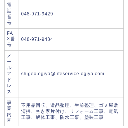
電
話
048-971-9429
番
号
FA
X番
048-971-9434
号
メ
ー
ル
ア
shigeo.ogiya@lifeservice-ogiya.com
ド
レ
ス
事
不用品回収、遺品整理、生前整理、ゴミ屋敷
業
清掃、空き家片付け、リフォーム工事、電気
内
工事、解体工事、防水工事、塗装工事
容