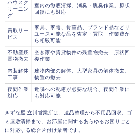
ハウスク
室内の徹底清掃、消臭・脱臭作業。原状
リーニン
回復にも対応
グ
家具、家電、骨董品、ブランド品などリ
買取サー
ユース可能な品を査定・買取。作業費か
ビス
ら相殺可能
不動産残
空き家や賃貸物件の残置物撤去、原状回
置物撤去
復作業
内装解体
建物内部の解体、大型家具の解体撤去、
工事
物置の撤去
夜間作業
近隣への配慮が必要な場合、夜間作業に
対応
も対応可能
きずな屋 立川営業所は、遺品整理から不用品回収、ゴ
ミ屋敷清掃まで、お部屋に関するあらゆるお困りごと
に対応する総合片付け業者です。