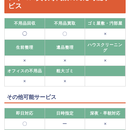
ビス
不用品回収
不用品買取
ゴミ屋敷・汚部屋
◯
〇
×
ハウスクリーニン
生前整理
遺品整理
グ
×
×
×
オフィスの不用品
粗大ゴミ
×
×
その他可能サービス
即日対応
日時指定
深夜・早朝対応
〇
ー
×