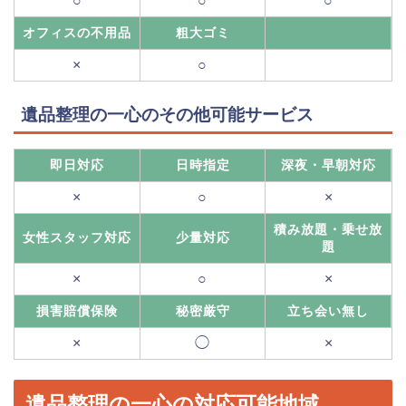
○
○
○
オフィスの不用品
粗大ゴミ
×
○
遺品整理の一心のその他可能サービス
即日対応
日時指定
深夜・早朝対応
×
○
×
積み放題・乗せ放
女性スタッフ対応
少量対応
題
×
○
×
損害賠償保険
秘密厳守
立ち会い無し
×
◯
×
遺品整理の一心の対応可能地域