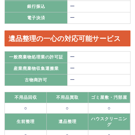
ー
銀行振込
ー
電子決済
遺品整理の一心の対応可能サービス
ー
一般廃棄物処理業の許可証
ー
産業廃棄物収集運搬業
ー
古物商許可
不用品回収
不用品買取
ゴミ屋敷・汚部屋
○
○
○
ハウスクリーニン
生前整理
遺品整理
グ