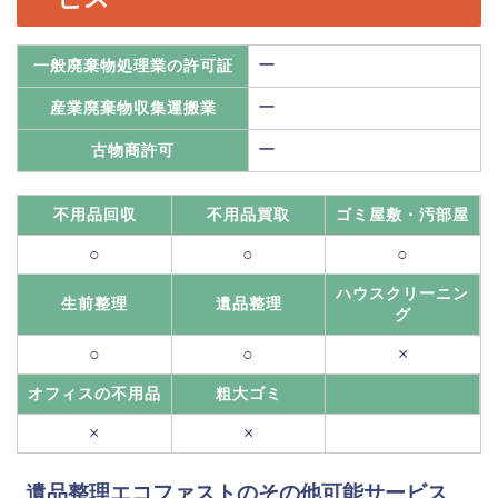
ー
一般廃棄物処理業の許可証
ー
産業廃棄物収集運搬業
ー
古物商許可
不用品回収
不用品買取
ゴミ屋敷・汚部屋
○
○
○
ハウスクリーニン
生前整理
遺品整理
グ
○
○
×
オフィスの不用品
粗大ゴミ
×
×
遺品整理エコファストのその他可能サービス