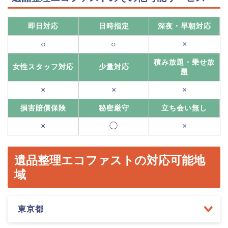
即日対応
日時指定
深夜・早朝対応
○
○
×
積み放題・乗せ放
女性スタッフ対応
少量対応
題
×
×
×
損害賠償保険
秘密厳守
立ち会い無し
×
◯
×
遺品整理エコファストの対応可能地
域
東京都