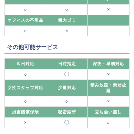
○
○
×
オフィスの不用品
粗大ゴミ
○
×
その他可能サービス
即日対応
日時指定
深夜・早朝対応
○
◯
×
積み放題・乗せ放
女性スタッフ対応
少量対応
題
○
○
×
損害賠償保険
秘密厳守
立ち会い無し
×
◯
○