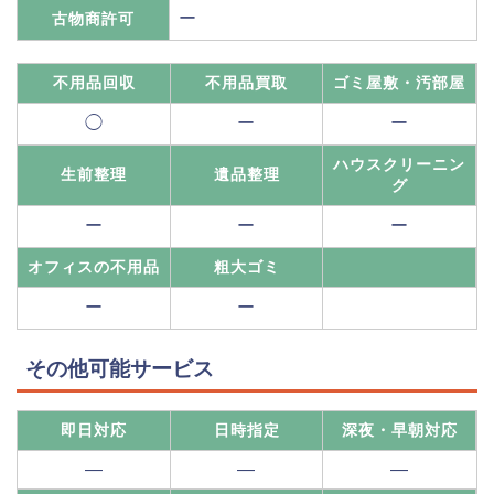
ー
古物商許可
不用品回収
不用品買取
ゴミ屋敷・汚部屋
◯
ー
ー
ハウスクリーニン
生前整理
遺品整理
グ
ー
ー
ー
オフィスの不用品
粗大ゴミ
ー
ー
その他可能サービス
即日対応
日時指定
深夜・早朝対応
―
―
―