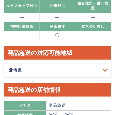
積み放題・乗せ放
女性スタッフ対応
少量対応
題
―
―
―
損害賠償保険
秘密厳守
立ち会い無し
―
◯
―
廃品急送の対応可能地域
北海道
廃品急送の店舗情報
廃品急送
会社名