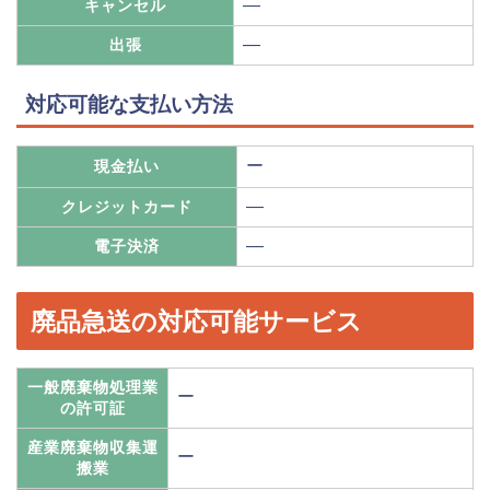
―
キャンセル
―
出張
対応可能な支払い方法
ー
現金払い
―
クレジットカード
―
電子決済
廃品急送の対応可能サービス
一般廃棄物処理業
ー
の許可証
産業廃棄物収集運
ー
搬業