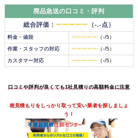
廃品急送の口コミ・
評判
総合評価：
ーーーーー
（-.-点）
料金・値段
ーーーーー
（-/5）
作業・スタッフの対応
ーーーーー
（-/5）
カスタマー対応
ーーーーー
（-/5）
口コミや評判が良くても1社見積りの高額料金に注意
相見積もりをしっかり取って安い業者を探しましょ
う！