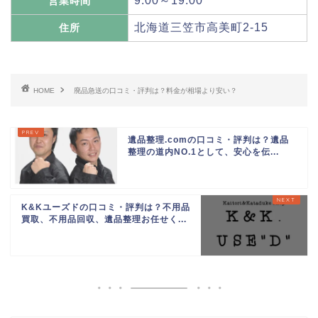
9:00～19:00
営業時間
北海道三笠市高美町2-15
住所
HOME
廃品急送の口コミ・評判は？料金が相場より安い？
遺品整理.comの口コミ・評判は？遺品
整理の道内NO.1として、安心を伝...
K&Kユーズドの口コミ・評判は？不用品
買取、不用品回収、遺品整理お任せく...