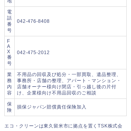
地
電
話
042-476-8408
番
号
F
A
X
042-475-2012
番
号
業
不用品の回収及び処分・一部買取、遺品整理、
務
事務所・店舗の整理、アパート・マンション・
内
店舗オーナー様向け閉店・引っ越し後の片付
容
け、企業様向け不用品回収のご相談
保
損保ジャパン賠償責任保険加入
険
エコ・クリーンは東久留米市に拠点を置くTSK株式会