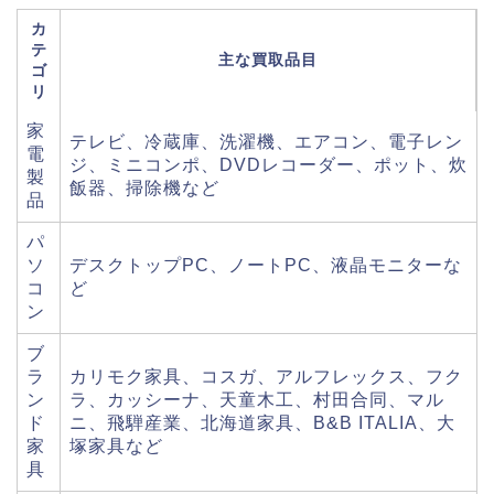
カ
テ
主な買取品目
ゴ
リ
家
テレビ、冷蔵庫、洗濯機、エアコン、電子レン
電
ジ、ミニコンポ、DVDレコーダー、ポット、炊
製
飯器、掃除機など
品
パ
ソ
デスクトップPC、ノートPC、液晶モニターな
コ
ど
ン
ブ
ラ
カリモク家具、コスガ、アルフレックス、フク
ン
ラ、カッシーナ、天童木工、村田合同、マル
ド
ニ、飛騨産業、北海道家具、B&B ITALIA、大
家
塚家具など
具