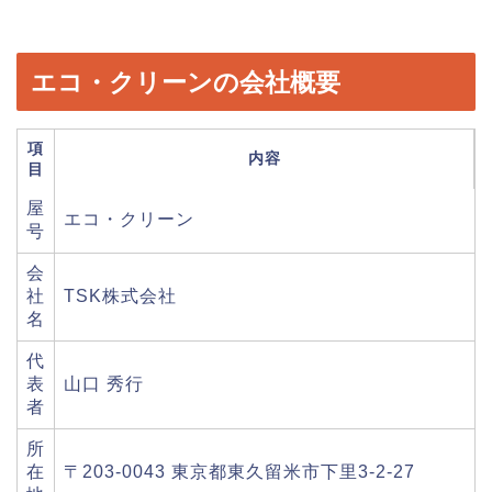
エコ・クリーンの会社概要
項
内容
目
屋
エコ・クリーン
号
会
社
TSK株式会社
名
代
表
山口 秀行
者
所
在
〒203-0043 東京都東久留米市下里3-2-27