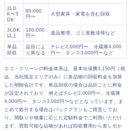
2LD
80,000
K〜3
大型家具・家電を含む回収
円〜
DK
3LDK
100,000
遺品整理、ゴミ屋敷清掃など
以上
円〜
単品
品目によ
テレビ2,000円〜、冷蔵庫4,000
回収
り異なる
円〜、タンス3,000円〜など
エコ・クリーンの料金体系は、基本出張費3,150円（税
込、当社指定エリアのみ）に各品物の回収料金を加算
した明朗会計です。単品回収の場合は品目ごとに料金
が設定されており、例えばテレビ2,000円〜、冷蔵庫
4,000円〜、タンス3,000円〜などとなっています。ま
とめて処分する場合はパックプランもご用意してお
り、間取りや物量に応じた定額料金でご利用いただけ
ます。買取可能な品物があれば回収費用から差し引か