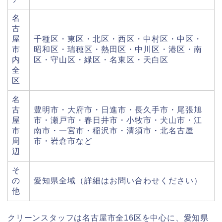
名
古
屋
千種区・東区・北区・西区・中村区・中区・
市
昭和区・瑞穂区・熱田区・中川区・港区・南
内
区・守山区・緑区・名東区・天白区
全
区
名
古
豊明市・大府市・日進市・長久手市・尾張旭
屋
市・瀬戸市・春日井市・小牧市・犬山市・江
市
南市・一宮市・稲沢市・清須市・北名古屋
周
市・岩倉市など
辺
そ
の
愛知県全域（詳細はお問い合わせください）
他
クリーンスタッフは名古屋市全16区を中心に、愛知県