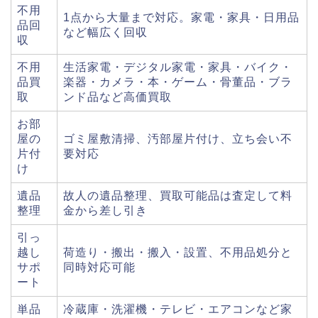
不用
1点から大量まで対応。家電・家具・日用品
品回
など幅広く回収
収
不用
生活家電・デジタル家電・家具・バイク・
品買
楽器・カメラ・本・ゲーム・骨董品・ブラ
取
ンド品など高価買取
お部
屋の
ゴミ屋敷清掃、汚部屋片付け、立ち会い不
片付
要対応
け
遺品
故人の遺品整理、買取可能品は査定して料
整理
金から差し引き
引っ
越し
荷造り・搬出・搬入・設置、不用品処分と
サポ
同時対応可能
ート
単品
冷蔵庫・洗濯機・テレビ・エアコンなど家