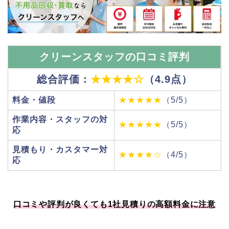
クリーンスタッフの口コミ評判
総合評価：
★★★★☆
（4.9
点）
料金・値段
★★★★★
（5/5）
作業内容・スタッフの対
★★★★★
（5/5）
応
見積もり・カスタマー対
★★★★☆
（4/5）
応
口コミや評判が良くても1社見積りの高額料金に注意