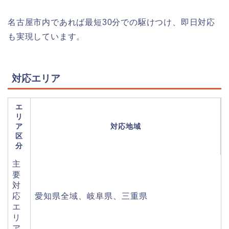
名古屋市内であれば最短30分での駆けつけ、即日対応
も実現しています。
対応エリア
エ
リ
ア
対応地域
区
分
主
要
対
応
愛知県全域、岐阜県、三重県
エ
リ
ア