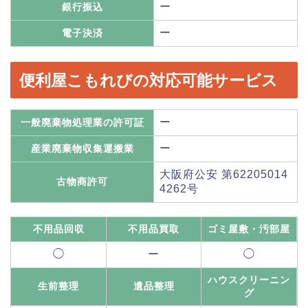
ー
銀行振込
ー
電子決済
便利屋こもれびの対応可能サービス
ー
一般廃棄物処理業の許可証
ー
産業廃棄物収集運搬業
大阪府公安 第62205014
古物商許可
4262号
不用品回収
不用品買取
ゴミ屋敷・汚部屋
◯
ー
◯
ハウスクリーニン
生前整理
遺品整理
グ