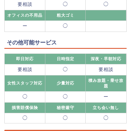
要相談
◯
◯
オフィスの不用品
粗大ゴミ
ー
◯
その他可能サービス
即日対応
日時指定
深夜・早朝対応
要相談
◯
要相談
積み放題・乗せ放
女性スタッフ対応
少量対応
題
◯
◯
ー
損害賠償保険
秘密厳守
立ち会い無し
◯
◯
◯