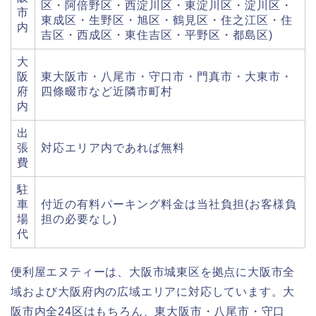
区・阿倍野区・西淀川区・東淀川区・淀川区・
市
東成区・生野区・旭区・鶴見区・住之江区・住
内
吉区・西成区・東住吉区・平野区・都島区)
大
阪
東大阪市・八尾市・守口市・門真市・大東市・
府
四條畷市など近隣市町村
内
出
張
対応エリア内であれば無料
費
駐
車
付近の有料パーキング料金は当社負担(お客様負
場
担の必要なし)
代
便利屋エヌティーは、大阪市城東区を拠点に大阪市全
域および大阪府内の広域エリアに対応しています。大
阪市内全24区はもちろん、東大阪市・八尾市・守口