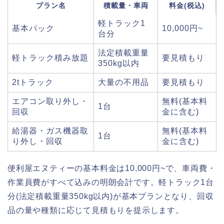
プラン名
積載量・車両
料金(税込)
軽トラック1
基本パック
10,000円~
台分
法定積載重量
軽トラック積み放題
要見積もり
350kg以内
2tトラック
大量の不用品
要見積もり
エアコン取り外し・
無料(基本料
1台
回収
金に含む)
給湯器・ガス機器取
無料(基本料
1台
り外し・回収
金に含む)
便利屋エヌティーの基本料金は10,000円~で、車両費・
作業員費がすべて込みの明朗会計です。軽トラック1台
分(法定積載重量350kg以内)が基本プランとなり、回収
品の量や種類に応じて見積もりを提示します。