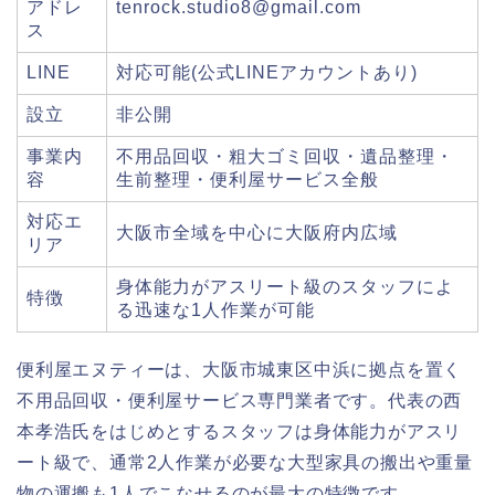
アドレ
tenrock.studio8@gmail.com
ス
LINE
対応可能(公式LINEアカウントあり)
設立
非公開
事業内
不用品回収・粗大ゴミ回収・遺品整理・
容
生前整理・便利屋サービス全般
対応エ
大阪市全域を中心に大阪府内広域
リア
身体能力がアスリート級のスタッフによ
特徴
る迅速な1人作業が可能
便利屋エヌティーは、大阪市城東区中浜に拠点を置く
不用品回収・便利屋サービス専門業者です。代表の西
本孝浩氏をはじめとするスタッフは身体能力がアスリ
ート級で、通常2人作業が必要な大型家具の搬出や重量
物の運搬も1人でこなせるのが最大の特徴です。