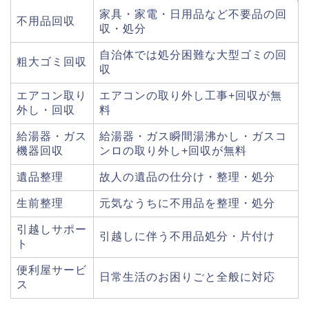
家具・家電・日用品など不要品の回
不用品回収
収・処分
自治体では処分困難な大型ゴミの回
粗大ゴミ回収
収
エアコン取り
エアコンの取り外し工事+回収が無
外し・回収
料
給湯器・ガス
給湯器・ガス瞬間湯沸かし・ガスコ
機器回収
ンロの取り外し+回収が無料
遺品整理
故人の遺品の仕分け・整理・処分
生前整理
元気なうちに不用品を整理・処分
引越しサポー
引越しに伴う不用品処分・片付け
ト
便利屋サービ
日常生活のお困りごと全般に対応
ス