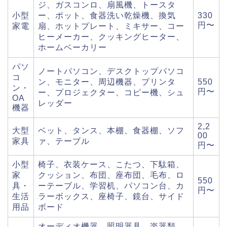
ジ、ガスコンロ、扇風機、トースタ
小型
ー、ポット、食器洗い乾燥機、換気
330
円〜
家電
扇、ホットプレート、ミキサー、コー
ヒーメーカー、クッキングヒーター、
ホームベーカリー
パソ
ノートパソコン、デスクトップパソコ
コ
ン、モニター、周辺機器、プリンタ
550
ン・
円〜
ー、プロジェクター、コピー機、シュ
OA
レッダー
機器
2,2
大型
ベット、タンス、本棚、食器棚、ソフ
00
家具
ァ、テーブル
円〜
小型
椅子、衣装ケース、こたつ、下駄箱、
家
クッション、布団、座布団、毛布、ロ
550
具・
ーテーブル、学習机、パソコン台、カ
円〜
生活
ラーボックス、座椅子、鏡台、サイド
用品
ボード
オーディオ機器、照明器具、楽器類、