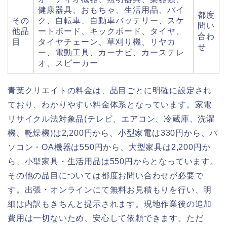
健康器具、おもちゃ、生活用品、バイ
都度
その
ク、自転車、自動車バッテリー、スケ
問い
他品
ートボード、キックボード、タイヤ、
合わ
目
タイヤチェーン、草刈り機、リヤカ
せ
ー、電動工具、カーナビ、カーステレ
オ、スピーカー
青葉クリエイトの料金は、品目ごとに明確に設定され
ており、わかりやすい料金体系となっています。家電
リサイクル法対象品(テレビ、エアコン、冷蔵庫、洗濯
機、乾燥機)は2,200円から、小型家電は330円から、パ
ソコン・OA機器は550円から、大型家具は2,200円か
ら、小型家具・生活用品は550円からとなっています。
その他の品目については都度お問い合わせが必要で
す。出張・オンラインにて無料お見積もりを行い、明
細は内訳もきちんと提示されます。現地作業後の追加
費用は一切ないため、安心して依頼できます。ただ